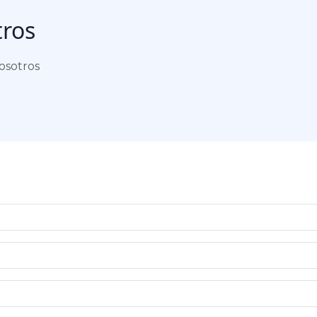
tros
osotros