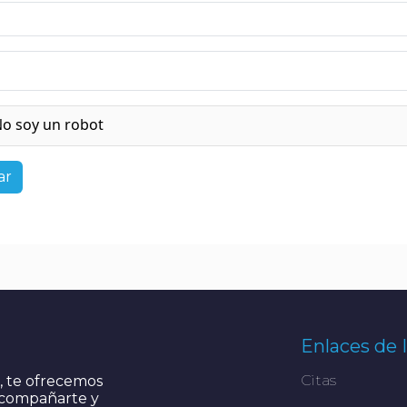
o soy un robot
ar
Enlaces de 
Citas
s, te ofrecemos
 Acompañarte y