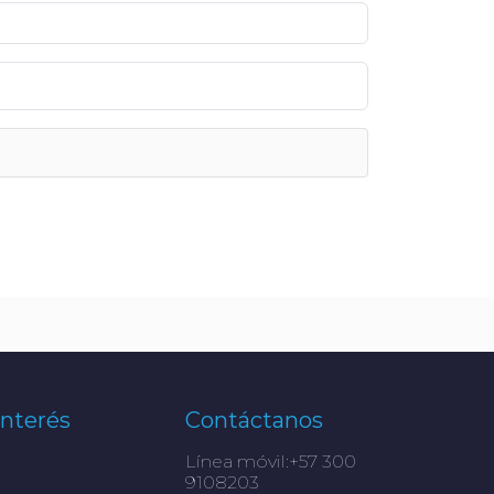
Interés
Contáctanos
Línea móvil:+57 300
9108203