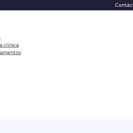
Contác
s
a clínica
icamentos