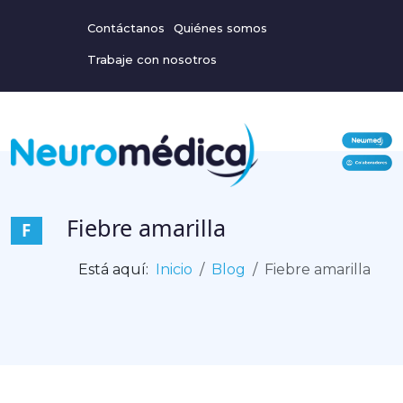
Contáctanos
Quiénes somos
Trabaje con nosotros
Fiebre amarilla
F
Está aquí:
Inicio
Blog
Fiebre amarilla